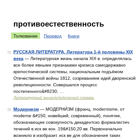
противоестественность
Толкование
Перевод
Книги
РУССКАЯ ЛИТЕРАТУРА. Литература 1‑й половины XIX
71
века
— Литературная жизнь начала XIX в. определялась
все более явными признаками кризиса самодержавно
крепостнической системы, национальным подъёмом
Отечественной войны 1812, созреванием идей дворянской
революционности. Совершался процесс
постепенного&#8230; …
Литературный энциклопедический словарь
Модернизм
— МОДЕРНИ́ЗМ (франц. modernisme, от
72
moderne &#150; новейший, современный), понятие,
обозначающее совокупность декадентско формалистич.
течений в иск ве кон. 19&#150;20 вв. Первоначально
возникло в изобразит. иск ве для обозначения таких