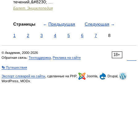
течений,&#8230; …
Балет. Энциклопедия
Страницы
←
Предыдущая
Следующая
→
1
2
3
4
5
6
7
8
© Академик, 2000-2026
18+
Обратная связь:
Техподдержка
,
Реклама на сайте
👣 Путешествия
Экспорт словарей на сайты
, сделанные на PHP,
Joomla,
Drupal,
WordPress, MODx.